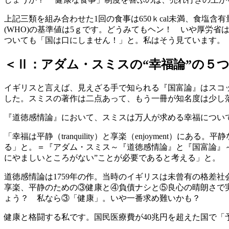
上記三類を組み合わせた1回の食事は650ｋcal未満、食塩
(WHO)の基準値は5ｇです。どうみてもヘン！ いや厚労
ついても「国は口にしません！」と。私はそう見ています。
＜Ⅱ：アダム・スミスの“幸福論”の５
イギリスと言えば、見えざる手で知られる『国富論』はスコ
した。スミスの著作は二点あって、もう一冊が知名度は少し
『道徳感情論』において、スミスは万人が求める幸福につい
「幸福は平静（tranquility）と享楽（enjoymen
る」と。＝『アダム・スミス～『道徳感情論』と『国富論』～
にやましいところがない”ことが必要であると考える」と。
道徳感情論は1759年の作。当時のイギリスは未曾有の格差
享楽、平静のための③健康と④負債ナシと⑤良心の晴朗さで
ょう？ 私なら③「健康」。いや一番求め難いかも？
健康と格闘する私です。国民医療費が40兆円を超えた国で「