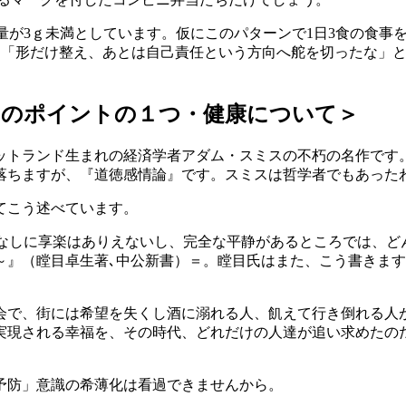
含有量が3ｇ未満としています。仮にこのパターンで1日3食の食事
省は「形だけ整え、あとは自己責任という方向へ舵を切ったな」
つのポイントの１つ・健康について＞
ットランド生まれの経済学者アダム・スミスの不朽の名作です
落ちますが、『道徳感情論』です。スミスは哲学者でもあった
てこう述べています。
t）にある。平静なしに享楽はありえないし、完全な平静があるところ
』（瞠目卓生著､中公新書）＝。瞠目氏はまた、こう書きます
社会で、街には希望を失くし酒に溺れる人、飢えて行き倒れる
実現される幸福を、その時代、どれだけの人達が追い求めたの
予防」意識の希薄化は看過できませんから。