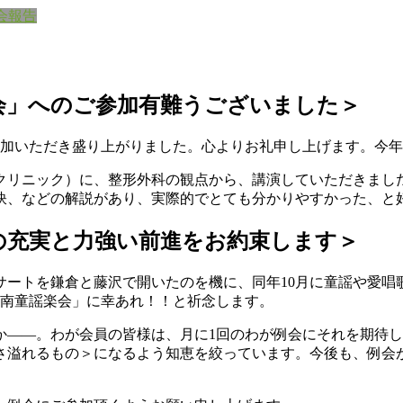
会報告
う会」へのご参加有難うございました＞
ご参加いただき盛り上がりました。心よりお礼申し上げます。今
クリニック）に、整形外科の観点から、講演していただきまし
訣、などの解説があり、実際的でとても分かりやすかった、と
の充実と力強い前進をお約束します＞
コンサートを鎌倉と藤沢で開いたのを機に、同年10月に童謡や愛
湘南童謡楽会」に幸あれ！！と祈念します。
か――。わが会員の皆様は、月に1回のわが例会にそれを期待
さ溢れるもの＞になるよう知恵を絞っています。今後も、例会