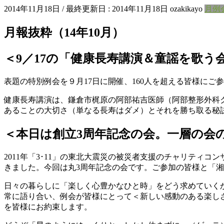
2014年11月18日
/ 最終更新日 :
2014年11月18日
ozakikayo
月例
月報抜粋（14年10月）
＜9／17の「健康長寿講演＆童謡を歌
表題の特別例会を９月17日に開催、160人を超える皆様に
健康長寿講演は、鎌倉市梶原の阿部祐吉医師（阿部整形外科
あることの大切さ（単なる長寿はダメ）とそれを勝ち取る秘
＜本日は創立3周年記念の会。一層の会
2011年「3･11」の東北大震災の被災者支援のチャリティ
きました。今回は丸3周年記念の会です。ご参加の皆様と「
日々の暮らしに「楽しく心豊かなひと時」をどう求めていく
常に語り合い、例会が皆様にとって＜新しい感動のある楽し
を皆様にお約束します。