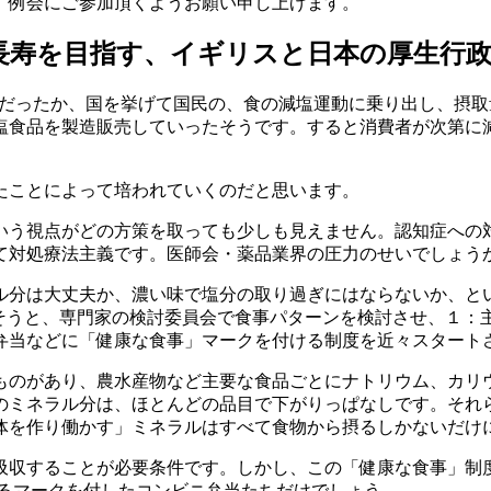
）例会にご参加頂くようお願い申し上げます。
長寿を目指す、イギリスと日本の厚生行
画だったか、国を挙げて国民の、食の減塩運動に乗り出し、摂取量
塩食品を製造販売していったそうです。すると消費者が次第に
たことによって培われていくのだと思います。
いう視点がどの方策を取っても少しも見えません。認知症への
て対処療法主義です。医師会・薬品業界の圧力のせいでしょう
ル分は大丈夫か、濃い味で塩分の取り過ぎにはならないか、と
うと、専門家の検討委員会で食事パターンを検討させ、１：主食(
弁当などに「健康な食事」マークを付ける制度を近々スタート
うものがあり、農水産物など主要な食品ごとにナトリウム、カ
のミネラル分は、ほとんどの品目で下がりっぱなしです。それ
体を作り働かす」ミネラルはすべて食物から摂るしかないだけ
吸収することが必要条件です。しかし、この「健康な食事」制
がるマークを付したコンビニ弁当たちだけでしょう。