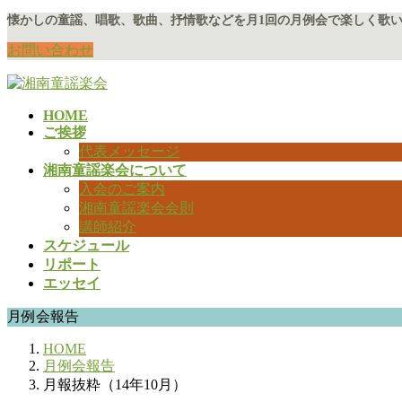
コ
ナ
懐かしの童謡、唱歌、歌曲、抒情歌などを月1回の月例会で楽しく歌
ン
ビ
お問い合わせ
テ
ゲ
ン
ー
ツ
シ
に
ョ
HOME
ご挨拶
移
ン
代表メッセージ
動
に
湘南童謡楽会について
移
入会のご案内
動
湘南童謡楽会会則
講師紹介
スケジュール
リポート
エッセイ
月例会報告
HOME
月例会報告
月報抜粋（14年10月）