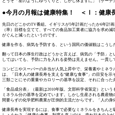
どうぞ「星のようにゆっくりと、しかし休まずに」（ゲーテ
●今月の月報は健康特集！ ＜Ⅰ：健康
先日のどこかのTV番組。イギリスが5年計画だったか6年計
（率）目標を立てて、すべての食品加工業者に協力を求め減
がぐんと減ったというのです。
健康を作る、病気を予防する、という国民の価値観はこうし
翻って日本の厚生行政はどうかと言えば、病気の「予防」と
してはいても、予防に力を入れる姿勢は見えません。一貫し
コンビニやスーパーの弁当が人気上昇中で、栄養素やミネラ
は、「日本人の健康長寿を支える“健康な食事”」の目安を示そ
三類ごとにその重量やカロリーの基準を設定、それに合った
「食品成分表」（最新は2010年版。文部科学省策定）とい
ミネラル分の基準を定めています。しかし生産される農産物
間要らずの化学肥料農業が圧倒的主流だからです。「人の身
健康長寿を実現するには、食事で必要なミネラルをきちんと
しょうか？ 「健康な食事」制度を喜ぶのは、売れ行きの上