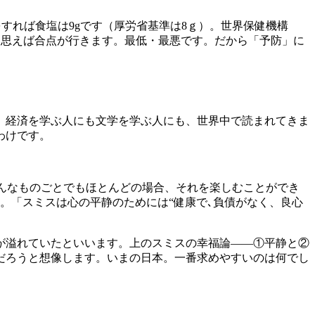
をすれば食塩は9gです（厚労省基準は8ｇ）。世界保健機構
と思えば合点が行きます。最低・最悪です。だから「予防」に
。経済を学ぶ人にも文学を学ぶ人にも、世界中で読まれてきま
わけです。
では、どんなものごとでもほとんどの場合、それを楽しむことができ
。「スミスは心の平静のためには“健康で､負債がなく、良心
人が溢れていたといいます。上のスミスの幸福論――①平静と②
だろうと想像します。いまの日本。一番求めやすいのは何でし