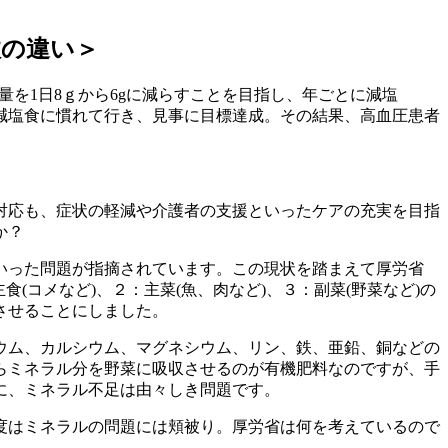
政の違い＞
を1日8ｇから6gに減らすことを目指し、年ごとに減塩
減塩食に慣れて行き、見事に目標達成。その結果、高血圧患者
対応も、症状の軽減や介護者の支援といったケアの充実を目指
か？
いった問題が指摘されています。この現状を踏まえて厚労省
コメなど)、２：主菜(魚、肉など)、３：副菜(野菜など)の
させることにしました。
リウム、カルシウム、マグネシウム、リン、鉄、亜鉛、銅などの
らミネラル分を野菜に吸収させるのが有機肥料なのですが、手
に、ミネラル不足は由々しき問題です。
度はミネラルの問題には頬被り。厚労省は何を考えているので