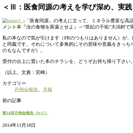
＜Ⅲ：医食同源の考えを学び深め、実践
「医食同源」の考えに立って、ミネラル豊富な高
メント本『汝の食物を医薬とせよ』～“世紀の干拓”大潟村で
私の本なので気が引けます（PRのつもりはありません）が、
と同義です。それについて多角的にその意味や意義をきっちり
のもなんですが）。
受付の台上に置いた本のチラシを、どうぞお持ち帰り下さい。
（以上。文責：宮崎）
カテゴリー
月例会報告
、
月報
前の記事
第34回月例会報告（9/17）
2014年11月18日