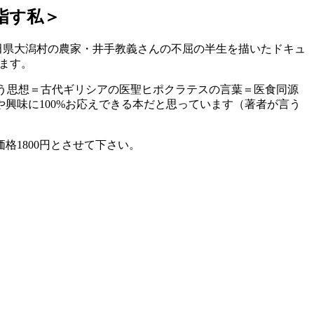
指す私＞
田県大潟村の農家・井手教義さんの不屈の半生を描いたドキュ
します。
いう思想＝古代ギリシアの医聖ヒポクラテスの言葉＝医食同源
興味に100%お応えできる本だと思っています（著者が言う
1800円とさせて下さい。