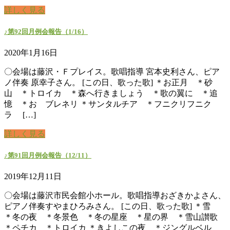
詳しく見る
♪第92回月例会報告（1/16）
2020年1月16日
〇会場は藤沢・Ｆプレイス。歌唱指導 宮本史利さん、ピア
ノ伴奏 原幸子さん。 [この日、歌った歌] ＊お正月 ＊砂
山 ＊トロイカ ＊森へ行きましょう ＊歌の翼に ＊追
憶 ＊おゝブレネリ ＊サンタルチア ＊フニクリフニク
ラ […]
詳しく見る
♪第91回月例会報告（12/11）
2019年12月11日
〇会場は藤沢市民会館小ホール。歌唱指導おざきかよさん、
ピアノ伴奏すやまひろみさん。 [この日、歌った歌] ＊雪
＊冬の夜 ＊冬景色 ＊冬の星座 ＊星の界 ＊雪山讃歌
＊ペチカ ＊トロイカ ＊きよしこの夜 ＊ジングルベル