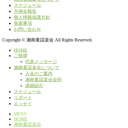
スケジュール
月例会報告
個人情報保護方針
免責事項
お問い合わせ
Copyright © 湘南童謡楽会 All Rights Reserved.
HOME
ご挨拶
代表メッセージ
湘南童謡楽会について
入会のご案内
湘南童謡楽会会則
講師紹介
スケジュール
リポート
エッセイ
MENU
HOME
湘南童謡楽会