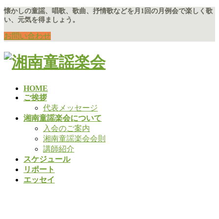
コ
ナ
懐かしの童謡、唱歌、歌曲、抒情歌などを月1回の月例会で楽しく歌
い、元気を得ましょう。
ン
ビ
テ
ゲ
お問い合わせ
ン
ー
ツ
シ
に
ョ
移
ン
動
に
HOME
移
ご挨拶
動
代表メッセージ
湘南童謡楽会について
入会のご案内
湘南童謡楽会会則
講師紹介
スケジュール
リポート
エッセイ