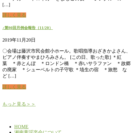
[…]
詳しく見る
♪第90回月例会報告（11/20）
2019年11月20日
〇会場は藤沢市民会館小ホール。歌唱指導おざきかよさん、
ピアノ伴奏すやまひろみさん。 [この日、歌った歌] ＊紅
葉 ＊赤とんぼ ＊ロンドン橋 ＊赤いサラファン ＊故郷
の廃家 ＊シューベルトの子守歌 ＊埴生の宿 ＊旅愁 な
ど […]
詳しく見る
もっと見る＞＞
HOME
湘南童謡楽会について