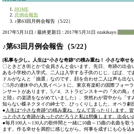
HOME
月例会報告
♪第63回月例会報告（5/22）
2017年5月31日
/ 最終更新日 :
2017年5月31日
ozakikayo
月例会
♪第63回月例会報告（5/22）
[私事を少し。人生は“小さな奇跡”の積み重ね！ 小さな幸せ
〇ときどき街とかで会員さんと会います。先日、奇跡の出会
ある小学校の入学式。二人は入学する子供のじじ、ばば、で
ドルがなんと「抽選」なのです。顔を合わせ二人は声も出な
〇5月の連休中の人気イベントに、東京有楽町の国際フォーラ
ンサートがあります。5／4、ストラビンスキーの『火の鳥
と陸』の楽譜をながめていました）、突然わが背中から「す
知らない蝶ネクタイの紳士で、びっくりしました。オペラ劇
●
人生は“小さな奇跡”の積み重ね、なんて言ったりします。
っと小さな奇跡があったのだろうと私は想像します。出会いの
●毎月100人～130人の歌仲間と一緒に10曲～15曲の名
ます。作る幸せを満腔に感じながら。何事を成すにも心を込