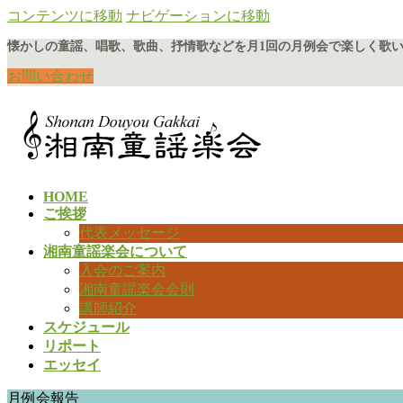
コンテンツに移動
ナビゲーションに移動
懐かしの童謡、唱歌、歌曲、抒情歌などを月1回の月例会で楽しく歌
お問い合わせ
HOME
ご挨拶
代表メッセージ
湘南童謡楽会について
入会のご案内
湘南童謡楽会会則
講師紹介
スケジュール
リポート
エッセイ
月例会報告