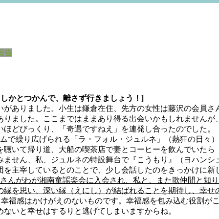
報告
をしかとつかんで、離さず行きましょう！]
いがありました。小生は鎌倉在住、先方の女性は藤沢の会員さ
ありました。ここまではままあり得る出会いかもしれませんが
いほどびっくり、「奇遇ですねえ」を連発し合ったのでした。
ムで繰り広げられる「ラ・フォル・ジュルネ」（熱狂の日々）が
』を聴いて帰り道、大船の喫茶店で妻とコーヒーを飲んでいたら
みません、私、ジュルネの特設舞台で『こうもり』（ヨハンシ
団を主宰しているとのことで、少し会話したのをきっかけに新
皆さんがわが湘南童謡楽会に入会され、私と、また歌仲間と知
縁を思い、深い縁（えにし）が結ばれることを期待し、幸せの
曲を歌う幸福感はかけがえのないものです。幸福感を包み込む役割
めないと幸せはするりと逃げてしまいますからね。