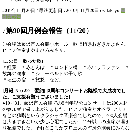
2019年11月20日
/ 最終更新日 :
2019年11月20日
ozakikayo
月
例会報告
♪第90回月例会報告（11/20）
〇会場は藤沢市民会館小ホール。歌唱指導おざきかよさん、
ピアノ伴奏すやまひろみさん。
[この日、歌った歌]
＊紅葉 ＊赤とんぼ ＊ロンドン橋 ＊赤いサラファン ＊
故郷の廃家 ＊シューベルトの子守歌
＊埴生の宿 ＊旅愁 など。
[月報 Ｎｏ.90 要約] [8周年コンサートお陰様で大成功でし
た。ご支援有難うございました]
●10／31、藤沢市民会館での8周年記念コンサートは200人超
の参加者で盛り上がりました。ピアノ独奏とオペラ･アリア
などの独唱というクラシック音楽会でしたので、400人会場
は大きすぎないか少し心配でしたが、半分以上の座席が埋ま
り杞憂でした。それどころかプロ三人の渾身の演奏にみんな