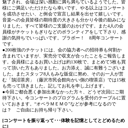
魅了され、会場は深い感動に満ち満ちているようでした。皆
様にご満足いただけたなら幸いです。やる以上はコンサート
を成功させたい、と例会で宣言し結果を出せて嬉しいです。
音楽への会員皆様の期待度の大きさも分かり今後の励みにな
りました。すべて皆様のご支援のおかげです。また4人の会
員様がチケットもぎりなどのボランティアをして下さり、感
謝の気持ちでいっぱいです。ブラボー！ 8周年コンサート
です。
●200枚強のチケットには、会の協力者への招待券も何割か
含まれていますが、実売分で収支が合ったことをご報告しま
す。会員様によるお買い上げは約130枚で、まとめて5枚も買
って頂いた方もありました。お力添え、誠に有難うございま
した。またスタッフ8人もみな販促に努め、そのお一人が営
む「鵠沼茶房」（藤沢市民会館向かい側の喫茶店）では15枚
も売って頂きました。記してお礼を申し上げます。
●今回ご都合悪く参加出来なかった方々、どうぞ次回にご期
待下さい。今コンサートのプログラムを受付のテーブルに置
いておきます。“オペラＭＥＭＯ”などが参考になるので
は？ ご自由にお持ち帰り下さい。
[コンサートを振り返って･･･体験を記憶としてとどめるため
に]