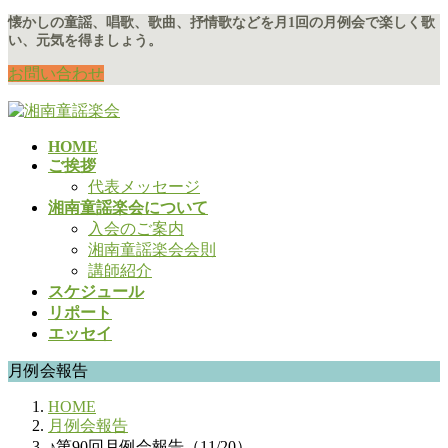
コ
ナ
懐かしの童謡、唱歌、歌曲、抒情歌などを月1回の月例会で楽しく歌
い、元気を得ましょう。
ン
ビ
テ
ゲ
お問い合わせ
ン
ー
ツ
シ
に
ョ
HOME
移
ン
ご挨拶
動
に
代表メッセージ
移
湘南童謡楽会について
動
入会のご案内
湘南童謡楽会会則
講師紹介
スケジュール
リポート
エッセイ
月例会報告
HOME
月例会報告
♪第90回月例会報告（11/20）