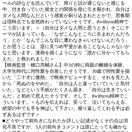
ールの詩などを読んでいて、周りと話が通じないと感じる
中、付き合っていた彼女との関係を母に引き裂かれ、自分は
ダメな人間なんだという感覚が刷り込まれたとかで、思春期
は現時点でも全然終わっていないそうです。♯withyou精神で
こう言います。＜（自分はダメな人間と思うとき）そこにテ
ーマが詰まっている。「なぜこんなところに生まれたんだろ
う」とか「なんでこんな目に遭わなきゃいけないんだろう」
とか思うことは、逆に見つめ甲斐があることなんじゃないか
なと思います。漫画を描くようになり「誰かに分かってもら
えた」と救われました＞
【映画監督・橋口亮輔さん】中3の時に両親の離婚を体験、
大学生時代に同性愛を自覚したそうです。30歳で同性愛を描
いた「二十才に微熱」で映画デビューすると、それを見た人
から「死ぬのをやめた」「自分は人と違っていていいと気付
いた」などという手紙がたくさん届き、「自分は生きていい
んだ」と初めて思えたそうです。そして、♯withyou精神でこ
ういいます。＜ものを伝えれば、笑って、泣いてもらえる。
絶望の中でも手を伸ばして下さい。握り返してくれる手は必
ずあるはずです＞
■どうやって前向きになれたか詳しい記述がなくその点は消
化不良ですが、3人の前向きコメントは誰にとっても確かな