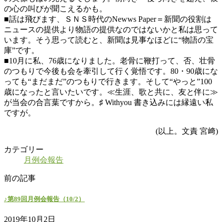
の心の叫びが聞こえるかも。
■話は飛びます、ＳＮＳ時代のNewws Paper＝新聞の役割は
ニュースの提供より物語の提供なのではないかと私は思って
います。そう思って読むと、新聞は見事なほどに“物語の宝
庫”です。
■10月に私、76歳になりました。老骨に鞭打って、否、壮骨
のつもりで今後も会を牽引して行く覚悟です。80・90歳にな
っても“まだまだ”のつもりで行きます。そして“やっと”100
歳になったと言いたいです。≪生涯、歌と共に、友と伴に≫
が当会の合言葉ですから。♯ Withyou 書き込みには縁遠い私
ですが。
(以上。文責 宮﨑)
カテゴリー
月例会報告
前の記事
♪第89回月例会報告（10/2）
2019年10月2日