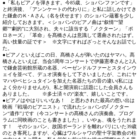
●「私もピアノを弾きます。今85歳、ショパンファンです」
と終演後、「アンンケートの代わりに」と私に話しかけてき
た鎌倉のＫ･Ａさん（名を伏せます）のショパン蘊蓄を少し
紹介しておきます。＜ショパンのピアノ曲は“叙情”“望
郷”“劇的”に大別され、夫々に該当する「ノクターン」「ポ
ロネーズ」「革命」を髙橋さんは意識して選曲されたはず。
高い技量の証です＞ ※文字にすればざっとそんなお話でし
た。
●ピアノといえばこの日、髙橋さんが弾いたのはヤマハ。髙
橋さんといえば、当会5周年コンサートで伊藤憲孝さんと2人
で鎌倉芸術館所蔵の名器、ベーゼンドルファーとスタインウ
ェイを並べて、デュオ演奏をして下さいましたが、これにヤ
マハやベヒシュタインを加えた名器たちの音の違い(私には
よく分かりませんが)、私と開演前に話題にした会員さんも
ありました。 ※多士済々の“楽友”、嬉しいことです。
●ピアノはやはりいいなあ！ と思わされた最高の想い出は
映画『戦場のピアニスト』で流れたショパンの｢ノクター
ン“遺作”｣です（今コンサートの髙橋さんの演奏曲。プログ
ラムに同映画のことも書きました）。いやぁ、魂をうたれま
す！ そのショパン、故国ポーランドを離れパリにいた39歳
のとき客死しますが、心臓はワルシャワの聖十字架教会の柱