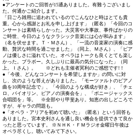
●アンケートのご回答が15通ありました。有難うございまし
た。何通かご紹介します。
「日ごろ雑用に追われているのでこんなひと時はとても貴
重。心から感謝とお礼を申し上げます」（匿名）「今回のコ
ンサートは素晴らしかった。大災害や大事故、事件ばかりの
ご時世、今日のようなクラシック音楽には心が和みます」
（名を伏せます。Ｔ・Ｍさん）、「一流の音楽家の演奏に感
動、贅沢な時間を過ごせました」（同上、Ｍさん）、「ピア
ノは優しさに溢れていた。オペラはトークも良くとても楽し
かった。ブラボー。久しぶりに最高の気分になった」（同
上。Ｉさん）。 ※どれも主催者冥利のご感想です!！
●「今後、どんなコンサートを希望しますか」の問いに対
し、次のような答えがありました。「モーツァルトのピアノ
曲を10周年記念で」、「今回のような構成が好き」、「チェ
ロ、バイオリン、ピアノの演奏会を」、「ボニージャックス
合唱団を」等。 ※全部やり甲斐あり。知恵の出しどころで
すが、ギャラの問題も。
●「オペラ・アリアを初めて聴いた」（匿名）という回答も
ありました。宮本史利さんを通し良い機会を提供できて良か
ったと思っています。 ※ＮＨＫ・ＦＭラジオ金曜日午後は
オペラ尽くし。聴いてみて下さい。