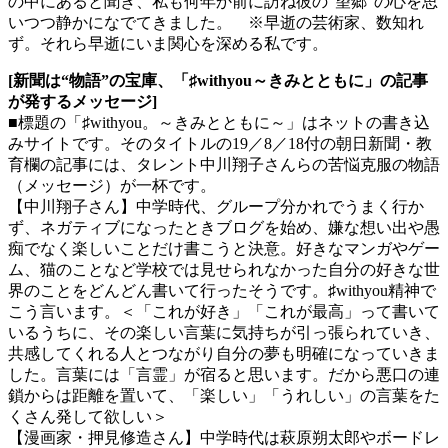
の中にあると聞き、私も何年か前に訪ね彼の“望郷”の心を思
いつつ静かになでてきました。 ※早逝の芸術家、数知れ
ず。それら早逝にいま関心を深める私です。
[新聞は“物語”の宝庫、「♯withyou～きみとともに」の記事
が発するメッセージ]
■標題の「♯withyou。～きみとともに～」はネットの書き込
みサイトです。そのタイトルの19／8／18付の朝日新聞・教
育欄の記事には、タレント中川翔子さんらの苦悩克服の物語
（メッセージ）が一杯です。
【中川翔子さん】中学時代、グループ分かれでうまく行か
ず、ネガティブになったときブログを始め、嫌な想い出や愚
痴でなく楽しいことだけ書こうと決意。好きなマンガやゲー
ム、猫のことなど学校では見せられなかった自分の好きな世
界のことをどんどん書いて行ったそうです。♯withyou精神で
こう言います。＜「これが好き」「これが最高」って書いて
いるうちに、その楽しい言葉に気持ちが引っ張られていき、
共感してくれる人とつながり自分の夢も明確になっていきま
した。言葉には「言霊」が宿ると思います。だから悪口の連
鎖からは距離を置いて、「楽しい」「うれしい」の言葉をた
くさん発して欲しい＞
【漫画家・押見修造さん】中学時代は萩原朔太郎やボードレ