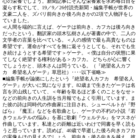
心の栄養でしょう。新聞記事にそんな栄養素を求め毎日目を
凝らす私でして、19／9／26付読売新聞・編集手帳が世界の
文豪二人を、ズバリ前向きか後ろ向きかの2項で人物評をし
ていました。
≪人間を端的に言えば、ゲーテは前向き、カフカは後ろ向き
だったという。翻訳家の頭木弘樹さんが著書の中で、二人の
文学者の言葉を比べている。＜人の感情で最も高貴なものは
希望です。運命がすべてを無に返そうとしても、それでも生
き続けようとする希望です＞ゲーテ。＜僕は自分の状態に果
てしなく絶望する権利がある＞カフカ。 どちらが心に響く
でしょうかと、頭木さんは問うている。（『絶望名人カフ
カ 希望名人ゲーテ』草思社）････以下省略≫
■編集手帳が論拠にしたという『絶望名人カフカ 希望名人
ゲーテ』が大いに気になります。82歳まで生きたゲーテは名
言を沢山残していて、＜年齢を取るほど多くのことをなせ＞
などの前向きの人生訓を当月報でもよく引用しています。ま
た彼の詩は同時代の作曲家に注目され、シューベルトが『野
ばら』『魔王』などを名歌曲とし、ゲーテの不朽の小説『若
きウェルテルの悩み』を基に歌劇『ウェルテル』をマスネが
作曲しています。私達との距離は近いわけで同書を早く読も
うと思っています。読めば、40歳で早逝した後ろ向きカフカ
の実像もほの見えるでしょう。前向き・後ろ向きを越え、彼