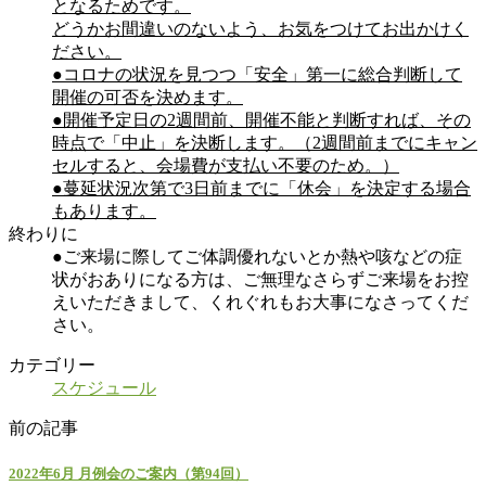
となるためです。
どうかお間違いのないよう、お気をつけてお出かけく
ださい。
●コロナの状況を見つつ「安全」第一に総合判断して
開催の可否を決めます。
●開催予定日の2週間前、開催不能と判断すれば、その
時点で「中止」を決断します。（2週間前までにキャン
セルすると、会場費が支払い不要のため。）
●蔓延状況次第で3日前までに「休会」を決定する場合
もあります。
終わりに
●ご来場に際してご体調優れないとか熱や咳などの症
状がおありになる方は、ご無理なさらずご来場をお控
えいただきまして、くれぐれもお大事になさってくだ
さい。
カテゴリー
スケジュール
前の記事
2022年6月 月例会のご案内（第94回）