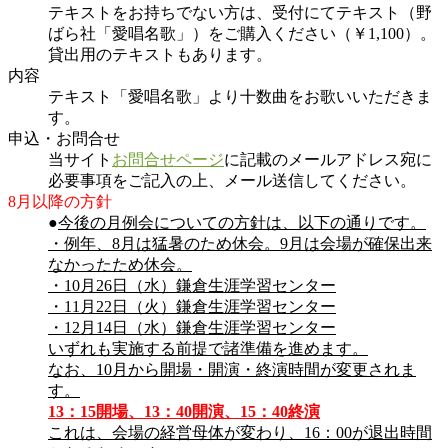
テキストをお持ちでない方は、受付にてテキスト（野
ばら社「愛唱名歌」）をご購入ください（￥1,100）。
貸出用のテキストもあります。
内容
テキスト「愛唱名歌」より十数曲をお歌いいただきま
す。
申込・お問合せ
当サイト
お問合せページ
に記載のメールアドレス宛に
必要事項をご記入の上、メール送信してください。
8月以降の方針
●
今後の月例会についての方針は、以下の通りです。
・例年、8月は猛暑のため休会。9月は会場が確保出来
なかったため休会。
・10月26日（水）鎌倉生涯学習センター
・11月22日（火）鎌倉生涯学習センター
・12月14日（水）鎌倉生涯学習センター
いずれも実施する前提で諸準備を進めます。
なお、10月から開場・開演・終演時間が変更されま
す。
13：15開場、13：40開演、15：40終演
これは、会場の経営母体が変わり、16：00が退出時間