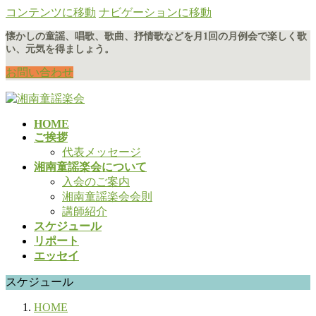
コンテンツに移動
ナビゲーションに移動
懐かしの童謡、唱歌、歌曲、抒情歌などを月1回の月例会で楽しく歌
い、元気を得ましょう。
お問い合わせ
HOME
ご挨拶
代表メッセージ
湘南童謡楽会について
入会のご案内
湘南童謡楽会会則
講師紹介
スケジュール
リポート
エッセイ
スケジュール
HOME