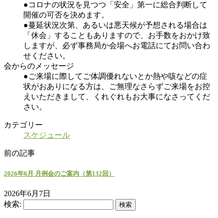
●コロナの状況を見つつ「安全」第一に総合判断して
開催の可否を決めます。
●蔓延状況次第、あるいは悪天候が予想される場合は
「休会」することもありますので、お手数をおかけ致
しますが、必ず事務局か会場へお電話にてお問い合わ
せください。
会からのメッセージ
●ご来場に際してご体調優れないとか熱や咳などの症
状がおありになる方は、ご無理なさらずご来場をお控
えいただきまして、くれぐれもお大事になさってくだ
さい。
カテゴリー
スケジュール
前の記事
2026年6月 月例会のご案内（第132回）
2026年6月7日
検索: