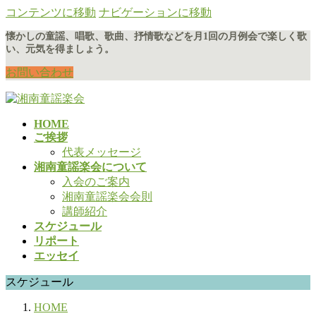
コンテンツに移動
ナビゲーションに移動
懐かしの童謡、唱歌、歌曲、抒情歌などを月1回の月例会で楽しく歌
い、元気を得ましょう。
お問い合わせ
HOME
ご挨拶
代表メッセージ
湘南童謡楽会について
入会のご案内
湘南童謡楽会会則
講師紹介
スケジュール
リポート
エッセイ
スケジュール
HOME