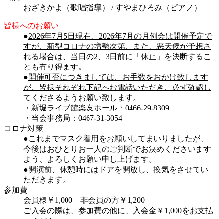
おざきかよ（歌唱指導） / すやまひろみ（ピアノ）
皆様へのお願い
●
2026年7月5日現在、2026年7月の月例会は開催予定で
すが、新型コロナの増勢次第、また、悪天候が予想さ
れる場合は、当日の2、3日前に「休止」を決断するこ
とも有り得ます。
●
開催可否につきましては、お手数をおかけ致します
が、皆様それぞれ下記へお電話いただき、
必ず確認し
てくださるようお願い致します。
・新堀ライブ館楽友ホール：0466-29-8309
・当会事務局：0467-31-3054
コロナ対策
●これまでマスク着用をお願いしてまいりましたが、
今後はおひとりお一人のご判断でお決めくださいます
よう、よろしくお願い申し上げます。
●開演前、休憩時にはドアを開放し、換気をさせてい
ただきます。
参加費
会員様￥1,000 非会員の方￥1,200
ご入会の際は、参加費の他に、入会金￥1,000をお支払