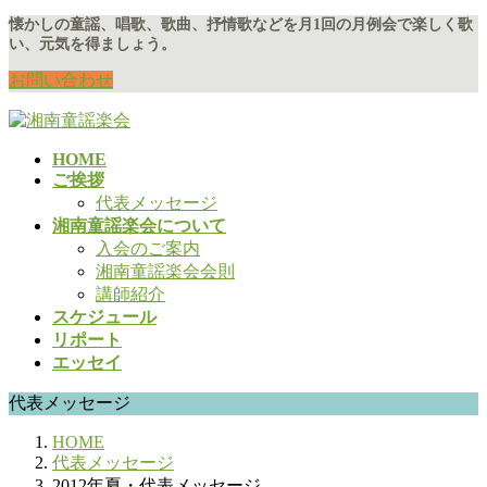
コ
ナ
懐かしの童謡、唱歌、歌曲、抒情歌などを月1回の月例会で楽しく歌
い、元気を得ましょう。
ン
ビ
テ
ゲ
お問い合わせ
ン
ー
ツ
シ
に
ョ
HOME
移
ン
ご挨拶
動
に
代表メッセージ
移
湘南童謡楽会について
動
入会のご案内
湘南童謡楽会会則
講師紹介
スケジュール
リポート
エッセイ
代表メッセージ
HOME
代表メッセージ
2012年夏・代表メッセージ