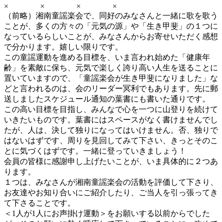
× × × ×
（前略）湘南童謡楽会で、同好のみなさんと一緒に歌を歌う
ことが、多くの方々の「元気の源」や「生き甲斐」の１つに
なっているらしいことが、みなさんからお寄せいただく感想
で分かります。嬉しい限りです。
この童謡運動を進める目標を、いま言われ始めた「健康年
齢」を素敵に保ち、元気で楽しく誇り高い人生を送ることに
置いていますので、「童謡楽会が生き甲斐になりました」な
どと言われるのは、会のリーダー冥利でもあります。先に郵
送しましたスケジュール通知の葉書にも書いた通りです。
この高い目標を目指し、みんなで心を一つに山登りを続けて
いきたいものです。葉書にはスペースがなく書けませんでし
たが、人は、決して独りになってはいけません。否、独りで
はないはずです、周りを見回してみて下さい、きっとそのこ
とに気づくはずです。一緒に登っていきましょう！
会員の皆様に感謝申し上げたいことが、いま具体的に２つあ
ります。
１つは、みなさんが湘南童謡楽会の活動を評価して下さり、
お友達やお知り合いにご紹介したり、ご当人を引っ張ってき
て下さることです。
＜1人が1人にお声掛け運動＞をお願いする以前からでした