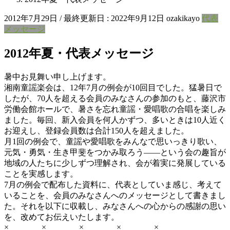
2012年7月29日
/ 最終更新日 :
2022年9月12日
ozakikayo
代表
メッセージ
2012年夏・代表メッセージ
暑中お見舞い申し上げます。
湘南童謡楽会は、12年7月の例会が10回目でした。猛暑日で
したが、70人を超える会員のみなさんの参加のもと、藤沢市
労働会館ホールで、暑さを忘れ童謡・愛唱歌の合唱を楽しみ
ました。毎回、新入会員を何人かずつ、多いときは10人近く
お迎えし、登録会員数は合計150人を超えました。
月1回の例会で、童謡や愛唱歌をみんなで思いっきり歌い、
元気・勇気・生き甲斐をつかみ取ろう――という会の趣旨が
地域の人たちに少しずつ理解され、会が着実に発展している
ことを実感します。
7月の例会で配布した資料に、代表としていま感じ、考えて
いることを、会員のみなさんへのメッセージとして書きまし
た。それを以下に収載し、みなさんへの心からの感謝の思い
を、改めてお伝えいたします。
× × × × ×