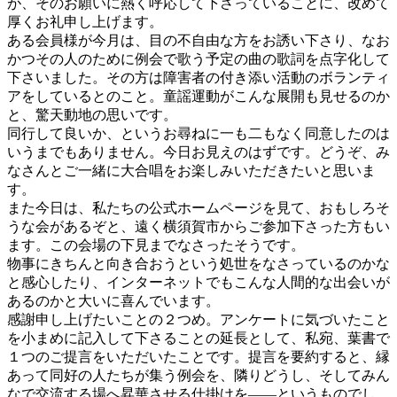
が、そのお願いに熱く呼応して下さっていることに、改めて
厚くお礼申し上げます。
ある会員様が今月は、目の不自由な方をお誘い下さり、なお
かつその人のために例会で歌う予定の曲の歌詞を点字化して
下さいました。その方は障害者の付き添い活動のボランティ
アをしているとのこと。童謡運動がこんな展開も見せるのか
と、驚天動地の思いです。
同行して良いか、というお尋ねに一も二もなく同意したのは
いうまでもありません。今日お見えのはずです。どうぞ、み
なさんとご一緒に大合唱をお楽しみいただきたいと思いま
す。
また今日は、私たちの公式ホームページを見て、おもしろそ
うな会があるぞと、遠く横須賀市からご参加下さった方もい
ます。この会場の下見までなさったそうです。
物事にきちんと向き合おうという処世をなさっているのかな
と感心したり、インターネットでもこんな人間的な出会いが
あるのかと大いに喜んでいます。
感謝申し上げたいことの２つめ。アンケートに気づいたこと
を小まめに記入して下さることの延長として、私宛、葉書で
１つのご提言をいただいたことです。提言を要約すると、縁
あって同好の人たちが集う例会を、隣りどうし、そしてみん
なで交流する場へ昇華させる仕掛けを――というものでし