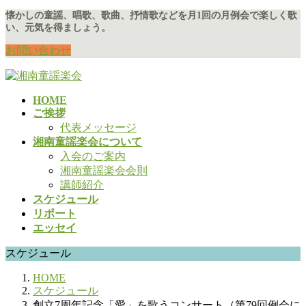
コ
ナ
懐かしの童謡、唱歌、歌曲、抒情歌などを月1回の月例会で楽しく歌
い、元気を得ましょう。
ン
ビ
テ
ゲ
お問い合わせ
ン
ー
ツ
シ
に
ョ
HOME
移
ン
ご挨拶
動
に
代表メッセージ
移
湘南童謡楽会について
動
入会のご案内
湘南童謡楽会会則
講師紹介
スケジュール
リポート
エッセイ
スケジュール
HOME
スケジュール
創立7周年記念「愛」を歌うコンサート（第79回例会に