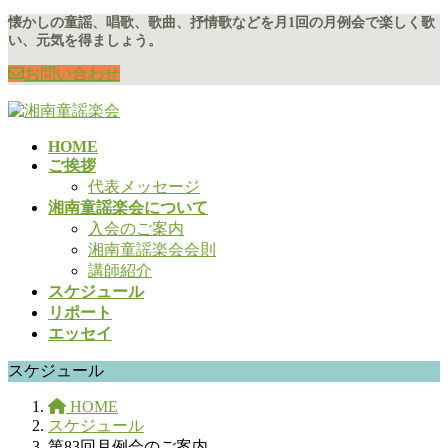
コ
ナ
懐かしの童謡、唱歌、歌曲、抒情歌などを月1回の月例会で楽しく歌
い、元気を得ましょう。
ン
ビ
テ
ゲ
お問い合わせ
ン
ー
ツ
シ
に
ョ
HOME
移
ン
ご挨拶
動
に
代表メッセージ
移
湘南童謡楽会について
動
入会のご案内
湘南童謡楽会会則
講師紹介
スケジュール
リポート
エッセイ
スケジュール
HOME
スケジュール
第83回月例会のご案内